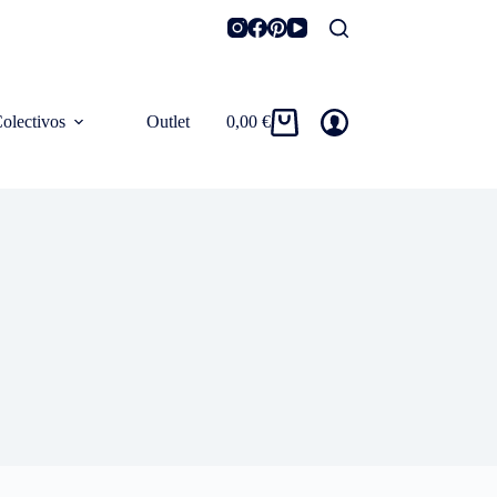
olectivos
Outlet
0,00
€
Carro
de
compra