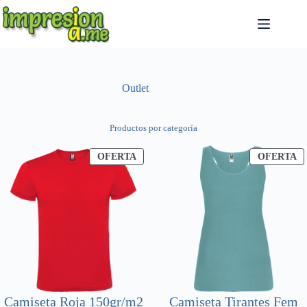
Saltar
al
contenido
Outlet
Productos por categoría
PRODUCTO
P
OFERTA
OFERTA
EN
E
OFERTA
O
Camiseta Roja 150gr/m2
Camiseta Tirantes Fem