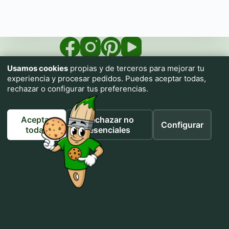
Usamos cookies
propias y de terceros para mejorar tu
experiencia y procesar pedidos. Puedes aceptar todas,
rechazar o configurar tus preferencias.
Aceptar
Rechazar no
Configurar
Impresiona.me pone a tu alcance una imprenta textil con
todas
esenciales
prendas de calidad para que personalices tu ropa sin necesidad
de conocimientos.
Utiliza nuestros tutoriales de IA para generar cualquier diseño
sin necesidad de conocimientos ni habilidades artísticas.
Si puedes describirlo, puedes crearlo.
Inicio
Colectivos
Vendemos tu marca
Galería de Diseños
Tienda
Cómo generar un Prompt
Mi cuenta