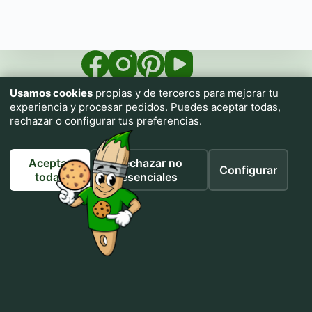
Usamos cookies
propias y de terceros para mejorar tu
experiencia y procesar pedidos. Puedes aceptar todas,
rechazar o configurar tus preferencias.
Aceptar
Rechazar no
Configurar
Impresiona.me pone a tu alcance una imprenta textil con
todas
esenciales
prendas de calidad para que personalices tu ropa sin necesidad
de conocimientos.
Utiliza nuestros tutoriales de IA para generar cualquier diseño
sin necesidad de conocimientos ni habilidades artísticas.
Si puedes describirlo, puedes crearlo.
Inicio
Colectivos
Vendemos tu marca
Galería de Diseños
Tienda
Cómo generar un Prompt
Mi cuenta