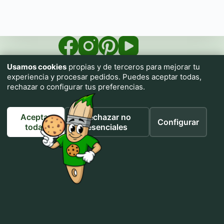
Usamos cookies
propias y de terceros para mejorar tu
experiencia y procesar pedidos. Puedes aceptar todas,
rechazar o configurar tus preferencias.
Aceptar
Rechazar no
Configurar
Impresiona.me pone a tu alcance una imprenta textil con
todas
esenciales
prendas de calidad para que personalices tu ropa sin necesidad
de conocimientos.
Utiliza nuestros tutoriales de IA para generar cualquier diseño
sin necesidad de conocimientos ni habilidades artísticas.
Si puedes describirlo, puedes crearlo.
Inicio
Colectivos
Vendemos tu marca
Galería de Diseños
Tienda
Cómo generar un Prompt
Mi cuenta