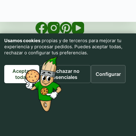
Usamos cookies
propias y de terceros para mejorar tu
experiencia y procesar pedidos. Puedes aceptar todas,
rechazar o configurar tus preferencias.
Aceptar
Rechazar no
Configurar
Impresiona.me pone a tu alcance una imprenta textil con
todas
esenciales
prendas de calidad para que personalices tu ropa sin necesidad
de conocimientos.
Utiliza nuestros tutoriales de IA para generar cualquier diseño
sin necesidad de conocimientos ni habilidades artísticas.
Si puedes describirlo, puedes crearlo.
Inicio
Colectivos
Vendemos tu marca
Galería de Diseños
Tienda
Cómo generar un Prompt
Mi cuenta