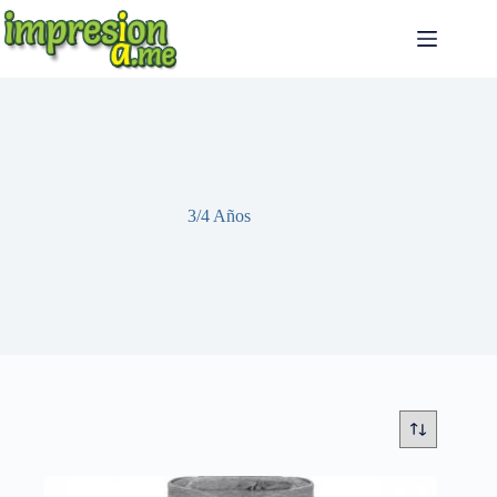
Saltar
al
contenido
3/4 Años