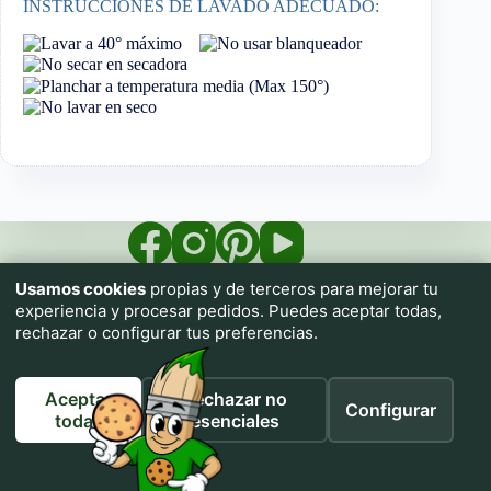
INSTRUCCIONES DE LAVADO ADECUADO:
Usamos cookies
propias y de terceros para mejorar tu
experiencia y procesar pedidos. Puedes aceptar todas,
rechazar o configurar tus preferencias.
Aceptar
Rechazar no
Configurar
Impresiona.me pone a tu alcance una imprenta textil con
todas
esenciales
prendas de calidad para que personalices tu ropa sin necesidad
de conocimientos.
Utiliza nuestros tutoriales de IA para generar cualquier diseño
sin necesidad de conocimientos ni habilidades artísticas.