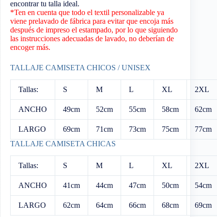
encontrar tu talla ideal.
*Ten en cuenta que todo el textil personalizable ya
viene prelavado de fábrica para evitar que encoja más
después de impreso el estampado, por lo que siguiendo
las instrucciones adecuadas de lavado, no deberían de
encoger más.
TALLAJE CAMISETA CHICOS / UNISEX
Tallas:
S
M
L
XL
2XL
ANCHO
49cm
52cm
55cm
58cm
62cm
LARGO
69cm
71cm
73cm
75cm
77cm
TALLAJE CAMISETA CHICAS
Tallas:
S
M
L
XL
2XL
ANCHO
41cm
44cm
47cm
50cm
54cm
LARGO
62cm
64cm
66cm
68cm
69cm